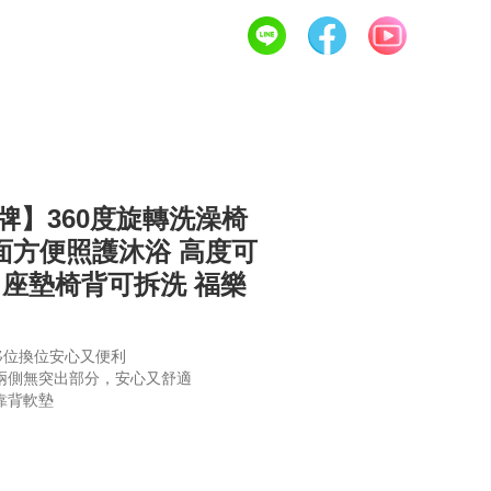
服務項目
福樂多專題特輯
聯繫我們
國際牌】360度旋轉洗澡椅
面方便照護沐浴 高度可
 座墊椅背可拆洗 福樂
移位換位安心又便利
兩側無突出部分，安心又舒適
靠背軟墊