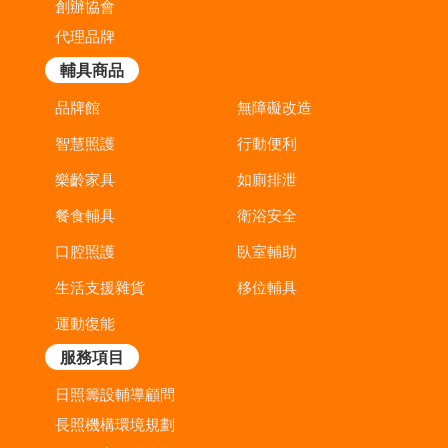
創辦協會
代理品牌
輔具商品
品牌館
無障礙改造
智慧照護
行動便利
樂齡家具
如廁排泄
餐食輔具
衛浴安全
口腔照護
臥室輔助
生活支援雜貨
移位輔具
運動復能
服務項目
日照籌設輔導顧問
長照機構環境規劃