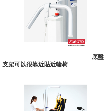
底盤
支架可以很靠近貼近輪椅