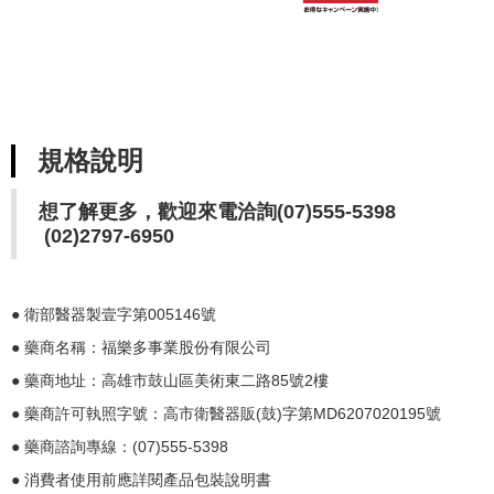
規格說明
想了解更多，歡迎來電洽詢(07)555-5398
(02)2797-6950
● 衛部醫器製壹字第005146號
● 藥商名稱：福樂多事業股份有限公司
● 藥商地址：高雄市鼓山區美術東二路85號2樓
● 藥商許可執照字號：高市衛醫器販(鼓)字第MD6207020195號
​● 藥商諮詢專線：(07)555-5398
● 消費者使用前應詳閱產品包裝說明書