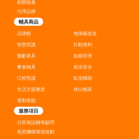
創辦協會
代理品牌
輔具商品
品牌館
無障礙改造
智慧照護
行動便利
樂齡家具
如廁排泄
餐食輔具
衛浴安全
口腔照護
臥室輔助
生活支援雜貨
移位輔具
運動復能
服務項目
日照籌設輔導顧問
長照機構環境規劃