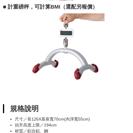
■ 計重磅秤，可計算BMI（選配另報價）
規格說明
尺寸／長126X基座寬70cm(內淨寬55cm)
抬升高度上限／194cm
材質／鋁合鋁、鋼