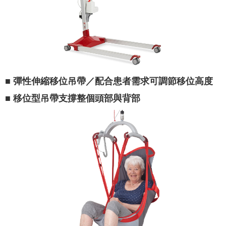
■ 彈性伸縮移位吊帶／配合患者需求可調節移位高度
■ 移位型吊帶支撐整個頭部與背部