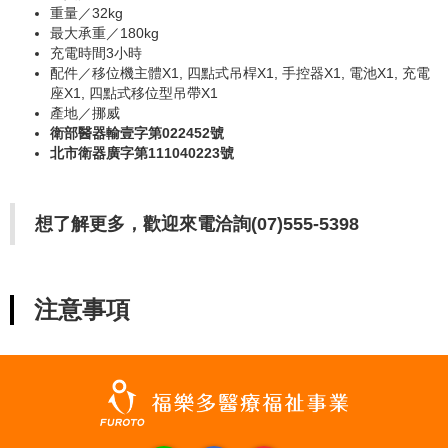
重量／32kg
最大承重／180kg
充電時間3小時
配件／移位機主體X1, 四點式吊桿X1, 手控器X1, 電池X1, 充電
座X1, 四點式移位型吊帶X1
產地／挪威
衛部醫器輸壹字第022452號
北市衛器廣字第111040223號
想了解更多，歡迎來電洽詢(07)555-5398
注意事項